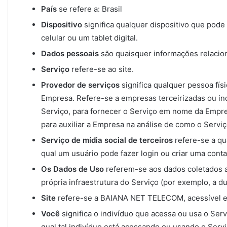
País
se refere a: Brasil
Dispositivo
significa qualquer dispositivo que pod
celular ou um tablet digital.
Dados pessoais
são quaisquer informações relaciona
Serviço
refere-se ao site.
Provedor de serviços
significa qualquer pessoa fí
Empresa. Refere-se a empresas terceirizadas ou ind
Serviço, para fornecer o Serviço em nome da Empres
para auxiliar a Empresa na análise de como o Servi
Serviço de mídia social de terceiros
refere-se a qu
qual um usuário pode fazer login ou criar uma conta
Os Dados de Uso
referem-se aos dados coletados a
própria infraestrutura do Serviço (por exemplo, a du
Site
refere-se a BAIANA NET TELECOM, acessível
Você
significa o indivíduo que acessa ou usa o Ser
qual tal indivíduo está acessando ou usando o Servi